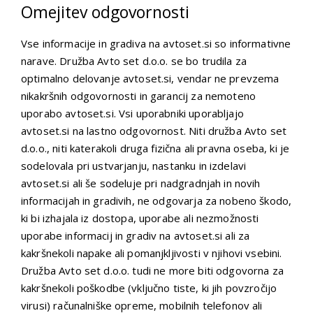
Omejitev odgovornosti
Vse informacije in gradiva na avtoset.si so informativne
narave. Družba Avto set d.o.o. se bo trudila za
optimalno delovanje avtoset.si, vendar ne prevzema
nikakršnih odgovornosti in garancij za nemoteno
uporabo avtoset.si. Vsi uporabniki uporabljajo
avtoset.si na lastno odgovornost. Niti družba Avto set
d.o.o., niti katerakoli druga fizična ali pravna oseba, ki je
sodelovala pri ustvarjanju, nastanku in izdelavi
avtoset.si ali še sodeluje pri nadgradnjah in novih
informacijah in gradivih, ne odgovarja za nobeno škodo,
ki bi izhajala iz dostopa, uporabe ali nezmožnosti
uporabe informacij in gradiv na avtoset.si ali za
kakršnekoli napake ali pomanjkljivosti v njihovi vsebini.
Družba Avto set d.o.o. tudi ne more biti odgovorna za
kakršnekoli poškodbe (vključno tiste, ki jih povzročijo
virusi) računalniške opreme, mobilnih telefonov ali