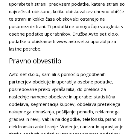
uporabi teh strani, predvsem podatke, katere strani so
največkrat obiskane, koliko obiskovalcev dnevno obišče
te strani in koliko časa obiskovalci ostanejo na
posamezni strani. Ti podatki ne omogočajo vpogleda v
osebne podatke uporabnikov. Družba Avto set d.o.o.
podatke o obiskanosti www.avtoset.si uporablja za
lastne potrebe.
Pravno obvestilo
Avto set d.o.o., sam ali s pomočjo pogodbenih
partnerjev obdeluje in uporablja osebne podatke,
posredovane preko vprašalnika, do preklica za
naslednje namene obdelave in uporabe: statistična
obdelava, segmentacija kupcev, obdelava preteklega
nakupnega obnašanja, pošiljanje ponudb, reklamnega
gradiva in revij, vabila na dogodke, telefonski, pisno in
elektronsko anketiranje. Vodenje, nadzor in upravljanje
zbirke osebnih podatkov ter posredovanje podatkov