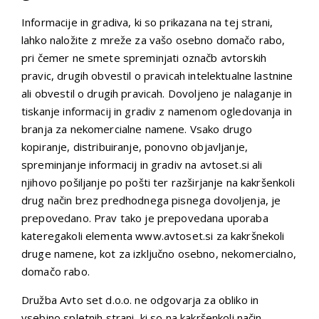
Informacije in gradiva, ki so prikazana na tej strani,
lahko naložite z mreže za vašo osebno domačo rabo,
pri čemer ne smete spreminjati označb avtorskih
pravic, drugih obvestil o pravicah intelektualne lastnine
ali obvestil o drugih pravicah. Dovoljeno je nalaganje in
tiskanje informacij in gradiv z namenom ogledovanja in
branja za nekomercialne namene. Vsako drugo
kopiranje, distribuiranje, ponovno objavljanje,
spreminjanje informacij in gradiv na avtoset.si ali
njihovo pošiljanje po pošti ter razširjanje na kakršenkoli
drug način brez predhodnega pisnega dovoljenja, je
prepovedano. Prav tako je prepovedana uporaba
kateregakoli elementa www.avtoset.si za kakršnekoli
druge namene, kot za izključno osebno, nekomercialno,
domačo rabo.
Družba Avto set d.o.o. ne odgovarja za obliko in
vsebino spletnih strani, ki so na kakršenkoli način