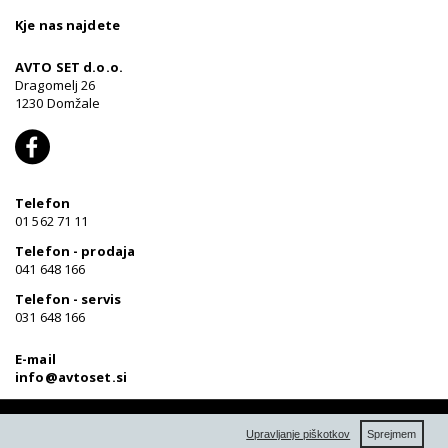
Kje nas najdete
AVTO SET d.o.o.
Dragomelj 26
1230 Domžale
f
a
c
e
b
Telefon
o
01 562 71 11
o
k
Telefon - prodaja
041 648 166
Telefon - servis
031 648 166
E-mail
info@avtoset.si
Zasebnost in pravno obvestilo
F
*
Delovanje spletne strani
V
X
Upravljanje piškotkov
Sprejmem
Piškotki
Ti piškotki omogočajo pravilno delovanje spletnega